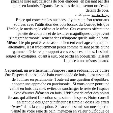
placage lisse aux caissons de bois élaborés, en passant par des
murs en lambris élégants. Les salles de bain seront ornées de
détails de bois.
crédit photo:
Vertika Design
En ce qui concerne les nuances, il y aura un fort retour aux
sources avec l'utilisation des bois locaux du Québec tels que
l'érable, le merisier, le chêne et le frêne. Ces essences offrent une
palette de couleurs et de textures magnifiques qui peuvent
s'intégrer harmonieusement dans n'importe quelle salle de bain.
Même si le pin peut être occasionnellement envisagé comme une
alternative, il est fréquemment perçu comme faisant partie d'une
gamme inférieure par rapport à ces essences nobles. Les bois
rouges et exotiques, quant à eux, ont perdu en popularité, laissant
la place à nos trésors locaux.
Cependant, un avertissement s'impose : aussi séduisant que puisse
être l'aspect d'une salle de bain enveloppée de bois, il est essentiel
de l'utiliser en parcimonie. Toute est une question d’équilibre,
adopter une approche en parcimonie . Si vous optez pour une
vanité en bois travaillé, évitez de surcharger le reste de l'espace
avec d'autres éléments en bois. L'idée est de créer des points
focaux qui attirent l'attention sans saturer l'espace. Notre conseil
en tant que designer d'intérieur est simple : dosez les effets
‘’wow" dans la conception. Si l'accent est mis sur une superbe
vanité de votre salle de bain, mettez-la en valeur plutôt que de