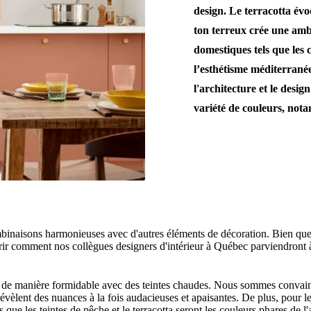
design. Le terracotta évo
ton terreux crée une ambi
domestiques tels que les c
l’esthétisme méditerranée
l'architecture et le desig
variété de couleurs, not
mbinaisons harmonieuses avec d'autres éléments de décoration. Bien que l
rir comment nos collègues designers d'intérieur à Québec parviendront à
de manière formidable avec des teintes chaudes. Nous sommes convainc
vèlent des nuances à la fois audacieuses et apaisantes. De plus, pour les
ue les teintes de pêche et le terracotta seront les couleurs phares de l