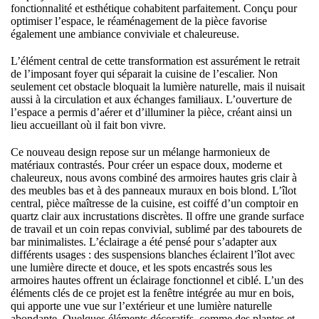
fonctionnalité et esthétique cohabitent parfaitement. Conçu pour
optimiser l’espace, le réaménagement de la pièce favorise
également une ambiance conviviale et chaleureuse.
L’élément central de cette transformation est assurément le retrait
de l’imposant foyer qui séparait la cuisine de l’escalier. Non
seulement cet obstacle bloquait la lumière naturelle, mais il nuisait
aussi à la circulation et aux échanges familiaux. L’ouverture de
l’espace a permis d’aérer et d’illuminer la pièce, créant ainsi un
lieu accueillant où il fait bon vivre.
Ce nouveau design repose sur un mélange harmonieux de
matériaux contrastés. Pour créer un espace doux, moderne et
chaleureux, nous avons combiné des armoires hautes gris clair à
des meubles bas et à des panneaux muraux en bois blond. L’îlot
central, pièce maîtresse de la cuisine, est coiffé d’un comptoir en
quartz clair aux incrustations discrètes. Il offre une grande surface
de travail et un coin repas convivial, sublimé par des tabourets de
bar minimalistes. L’éclairage a été pensé pour s’adapter aux
différents usages : des suspensions blanches éclairent l’îlot avec
une lumière directe et douce, et les spots encastrés sous les
armoires hautes offrent un éclairage fonctionnel et ciblé. L’un des
éléments clés de ce projet est la fenêtre intégrée au mur en bois,
qui apporte une vue sur l’extérieur et une lumière naturelle
abondante. Quelques éléments décoratifs, comme des plantes et