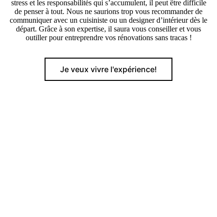
stress et les responsabilités qui s’accumulent, il peut être difficile
de penser à tout. Nous ne saurions trop vous recommander de
communiquer avec un cuisiniste ou un designer d’intérieur dès le
départ. Grâce à son expertise, il saura vous conseiller et vous
outiller pour entreprendre vos rénovations sans tracas !
Je veux vivre l'expérience!
Nous connectons les gens avec les espaces.
Ville de Québec, Chaudière-Appalaches et Côte-de-Beaupré
18199441993