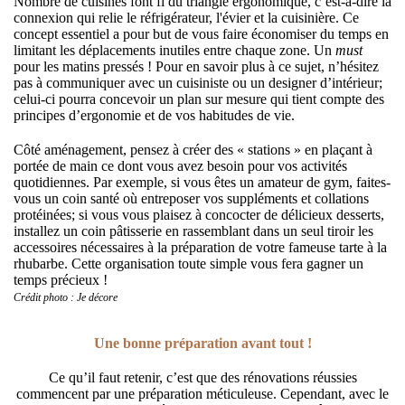
Nombre de cuisines font fi du triangle ergonomique, c’est-à-dire la
connexion qui relie le réfrigérateur, l'évier et la cuisinière. Ce
concept essentiel a pour but de vous faire économiser du temps en
limitant les déplacements inutiles entre chaque zone. Un
must
pour les matins pressés ! Pour en savoir plus à ce sujet, n’hésitez
pas à communiquer avec un cuisiniste ou un designer d’intérieur;
celui-ci pourra concevoir un plan sur mesure qui tient compte des
principes d’ergonomie et de vos habitudes de vie.
Côté aménagement, pensez à créer des « stations » en plaçant à
portée de main ce dont vous avez besoin pour vos activités
quotidiennes. Par exemple, si vous êtes un amateur de gym, faites-
vous un coin santé où entreposer vos suppléments et collations
protéinées; si vous vous plaisez à concocter de délicieux desserts,
installez un coin pâtisserie en rassemblant dans un seul tiroir les
accessoires nécessaires à la préparation de votre fameuse tarte à la
rhubarbe. Cette organisation toute simple vous fera gagner un
temps précieux !
Crédit photo : Je décore
Une bonne préparation avant tout !
Ce qu’il faut retenir, c’est que des rénovations réussies
commencent par une préparation méticuleuse. Cependant, avec le