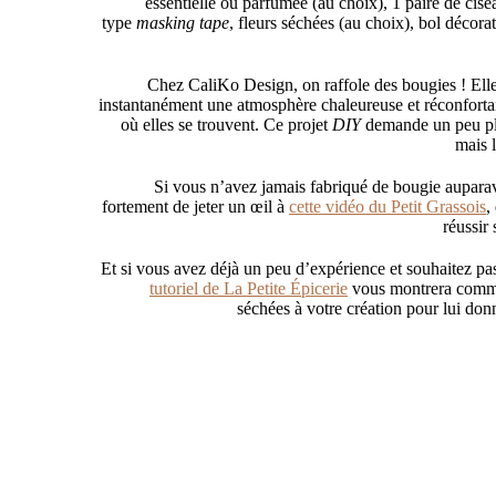
essentielle ou parfumée (au choix), 1 paire de cise
type
masking tape
, fleurs séchées (au choix), bol décorati
Chez CaliKo Design, on raffole des bougies ! Elle
instantanément une atmosphère chaleureuse et réconfortant
où elles se trouvent. Ce projet
DIY
demande un peu plu
mais l
Si vous n’avez jamais fabriqué de bougie aupara
fortement de jeter un œil à
cette vidéo du Petit Grassois
,
réussir
Et si vous avez déjà un peu d’expérience et souhaitez pa
tutoriel de La Petite Épicerie
vous montrera commen
séchées à votre création pour lui don