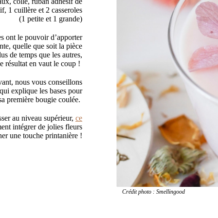
aux, colle, ruban adhésif de
f, 1 cuillère et 2 casseroles
(1 petite et 1 grande)
s ont le pouvoir d’apporter
e, quelle que soit la pièce
s de temps que les autres,
e résultat en vaut le coup !
vant, nous vous conseillons
 qui explique les bases pour
 sa première bougie coulée.
sser au niveau supérieur,
ce
t intégrer de jolies fleurs
ner une touche printanière !
Crédit photo : Smellingood